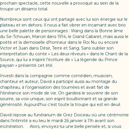
prochain spectacle, cette nouvelle a provoqué au sein de la
troupe un désarroi total.
Nombreux sont ceux qui ont partagé avec lui son énergie sur le
plateau et en dehors. Il nous a fait vibrer en incarnant avec brio
une belle palette de personnages : Wang dans la Bonne âme
du Se-Tchouan, Marcel dans 1914, le Grand Cabaret, mais aussi le
poète et la demoiselle d’honneur dans le Roi Nu ou encore
Victor et Juan dans Désir, Terre et Sang. Sans oublier son
interprétation du conte « Les deux rêveurs » dans le Chant de la
Source, qui lui a inspiré l’écriture de « La légende du Prince
paysan » présenté cet été.
Investi dans la compagnie comme comédien, musicien,
chanteur et auteur, David a participé aussi au montage du
chapiteau, à l’organisation des tournées et avait fait de
l’itinérance son mode de vie. On gardera le souvenir de son
sourire, sa voix unique, son esprit bouillonnant et sa grande
générosité. Aujourd’hui c’est toute la troupe qui est en deuil.
David repose au funérarium de Grez Doiceau où une cérémonie
dans l’intimité a eu lieu le mardi 26 janvier à 11h avant son
incinération. Alors, envoyez-lui une belle pensée et, si vous